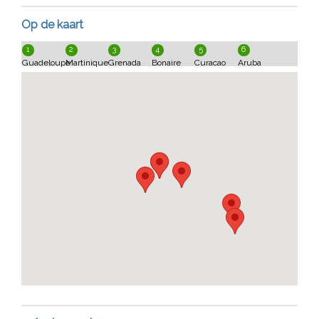
Op de kaart
1
2
3
4
5
6
Guadeloupe
Martinique
Grenada
Bonaire
Curacao
Aruba