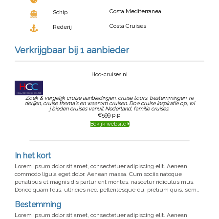
Costa Mediterranea
Schip
Costa Cruises
Rederij
Verkrijgbaar bij 1 aanbieder
Hcc-cruises.nl
Zoek & vergelijk cruise aanbiedingen, cruise tours, bestemmingen, re
derijen, cruise thema`s en waarom cruisen. Doe cruise inspiratie op, wi
j bieden cruises vanuit Nederland, familie cruises,
€599
p.p.
Bekijk website
In het kort
Lorem ipsum dolor sit amet, consectetuer adipiscing elit. Aenean
commodo ligula eget dolor. Aenean massa. Cum sociis natoque
penatibus et magnis dis parturient montes, nascetur ridiculus mus.
Donec quam felis, ultricies nec, pellentesque eu, pretium quis, sem..
Bestemming
Lorem ipsum dolor sit amet, consectetuer adipiscing elit. Aenean