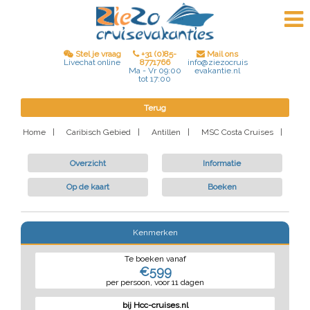
Stel je vraag
+31 (0)85-
Mail ons
8771766
Livechat online
info@ziezocruis
Ma - Vr 09:00
evakantie.nl
tot 17:00
Terug
Home
|
Caribisch Gebied
|
Antillen
|
MSC Costa Cruises
|
Overzicht
Informatie
Op de kaart
Boeken
Kenmerken
Te boeken vanaf
€599
per persoon, voor 11 dagen
bij Hcc-cruises.nl