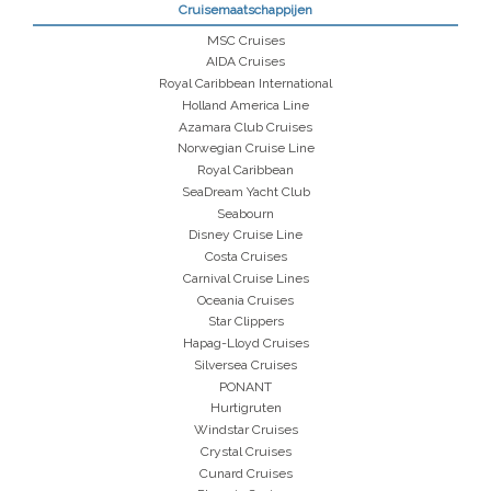
Cruisemaatschappijen
MSC Cruises
AIDA Cruises
Royal Caribbean International
Holland America Line
Azamara Club Cruises
Norwegian Cruise Line
Royal Caribbean
SeaDream Yacht Club
Seabourn
Disney Cruise Line
Costa Cruises
Carnival Cruise Lines
Oceania Cruises
Star Clippers
Hapag-Lloyd Cruises
Silversea Cruises
PONANT
Hurtigruten
Windstar Cruises
Crystal Cruises
Cunard Cruises