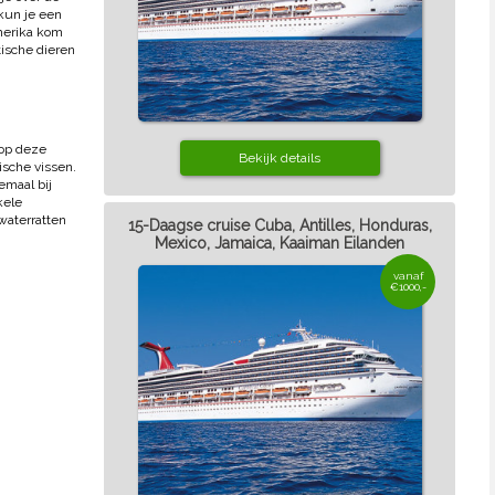
kun je een
Amerika kom
tische dieren
 op deze
Bekijk details
ische vissen.
emaal bij
kele
waterratten
15-Daagse cruise Cuba, Antilles, Honduras,
Mexico, Jamaica, Kaaiman Eilanden
vanaf
€1000,-