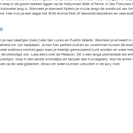
erop in de grond hebben liggen op de Hollywood Walk of Fame. In San Francisco 
kilometer lang is. Wanneer je doorvaart tijdens je cruise langs de westkust van 
rine. Hier kun je een dagje het Wild Animal Park of Seaworld bezoeken en veel exo
co
 je naar plaatsjes zoals Cabo San Lucas en Puerto Vallarta. Wanneer je arriveert in
 bekend om zijn badplaats. Je kan hier perfect duiken en zwemmen tussen de exot
e vele wellness centres gaan waar je heerlijk gemasseerd kunt worden en weer hel
an de oneindige zon. Loop eens over de Malecón. Dit is een lange promenade die en
aurantjes, shop in een aantal winkeltjes en bezoek een kunstgalerij. Voor de echte 
ven op de vele glijbanen, shows en weer kunnen uitrusten in de lazy river.