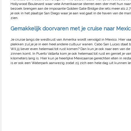
Hollywood Boulevard waar vele Amerikaanse sterren een ster met hun naam 
bezoek brengen aan de imposante Golden Gate Bridge die iets meer als 2,7 
je ook in het plaatsje San Diego waar je aan wal gaat in de haven van de ma
zien.
Gemakkelijk doorvaren met je cruise naar Mexi
Je cruise langs de westkust van Amerika wordt vervolgd in Mexico. Hier vaar
plekken zul je je in een heel andere cultuur wanen. Cabo San Lucas staat
Wil jij liever even helemaal tot rust komen? Dan kun je ook naar een van d
zinnen komt. In Puerto Vallarta kom je ook helemaal tot rust en geniet je v
kilometers lang is. Hier kun je heerlijke Mexicaanse gerechten eten in rest
is er ook een Waterpark aanwezig zodat zij zich een hele dag uit kunnen le