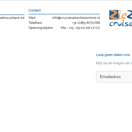
Contact
 betrouwbare ke
Mail
info@cruisevakantiesonline.nl
Telefoon
+31 (0)85-8771766
Openingstijden
Ma - vrij: 09:00 tot 17:00
Loop geen deals mis!
Blijf op de hoogte van