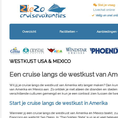
Stel je vraag
Livechat online
Veilig en snel on
Overzicht
Faciliteiten
Aanbiedingen
WESTKUST USA & MEXICO
Een cruise langs de westkust van Am
Wil jij je cruise langs de westkust van Amerika iets langer maken? Dan kun 
van Amerika en Mexico aan. Zo ontdek je niet alleen de stranden en steden
verschillende culturen gemengd en kun je een contrast zien tussen de tw
Start je cruise langs de westkust in Amerika
Wanneer jij een cruise langs de westkust van Amerika en Mexico boekt, zul
Francisco en wellicht San Diego. In 'The Golden State' kun je al veel bele