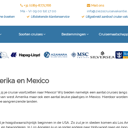
+31 (0)85-8771766
Mail ons
info@ziezocruisevakantie.
Ma - Vr 09:00 tot 17:00
line boeken
Uitstekende klantenservice
Uitgebreid aanbod cruise vak
Soorten cruises
Bestemmingen
Cruisemaatschapp
erika en Mexico
jij je cruise voortzetten naar Mexico! Wij bieden namelijk een aantal cruises lang
 van west Amerika maar ook een aantal leuke plaatsjes in Mexico. Hierdoor worden
ee aangrenzende landen.
 je hoogstwaarschijnlijk beginnen in de USA. Zo zul je in steden komen als Los A
ven en bewonderen. In Los Angeles kun je onder andere naar Hollywood gaan en loop 