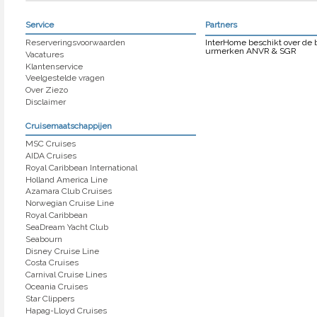
Service
Partners
Reserveringsvoorwaarden
InterHome beschikt over de
urmerken ANVR & SGR
Vacatures
Klantenservice
Veelgestelde vragen
Over Ziezo
Disclaimer
Cruisemaatschappijen
MSC Cruises
AIDA Cruises
Royal Caribbean International
Holland America Line
Azamara Club Cruises
Norwegian Cruise Line
Royal Caribbean
SeaDream Yacht Club
Seabourn
Disney Cruise Line
Costa Cruises
Carnival Cruise Lines
Oceania Cruises
Star Clippers
Hapag-Lloyd Cruises