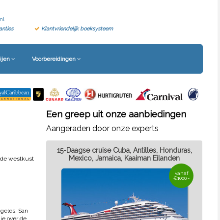
nl
anties
Klantvriendelijk boeksysteem
ijen
Voorbereidingen
Een greep uit onze aanbiedingen
Aangeraden door onze experts
15-Daagse cruise Cuba, Antilles, Honduras,
Mexico, Jamaica, Kaaiman Eilanden
s de westkust
vanaf
€1000,-
ngeles, San
je over de