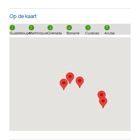
Op de kaart
1
2
3
4
5
6
Guadeloupe
Martinique
Grenada
Bonaire
Curacao
Aruba