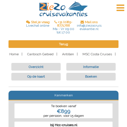
Stel je vraag
+31 (0)85-
Mail ons
8771766
Livechat online
info@ziezocruis
Ma - Vr 09:00
evakantie.nl
tot 17:00
Terug
Home
|
Caribisch Gebied
|
Antillen
|
MSC Costa Cruises
|
Overzicht
Informatie
Op de kaart
Boeken
Kenmerken
Te boeken vanaf
€899
per persoon, voor 15 dagen
bij Hcc-cruises.nl