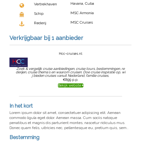
Havana, Cuba
Vertrekhaven
MSC Armonia
Schip
MSC Cruises
Rederij
Verkrijgbaar bij 1 aanbieder
Hcc-cruises.nl
Zoek & vergelijk cruise aanbiedingen, cruise tours, bestemmingen, re
derijen, cruise thema`s en waarom cruisen. Doe cruise inspiratie op, wi
j bieden cruises vanuit Nederland, familie cruises,
€899
p.p.
Bekijk website
In het kort
Lorem ipsum dolor sit amet, consectetuer adipiscing elit. Aenean
commodo ligula eget dolor. Aenean massa. Cum sociis natoque
penatibus et magnis dis parturient montes, nascetur ridiculus mus.
Donec quam felis, ultricies nec, pellentesque eu, pretium quis, sem..
Bestemming