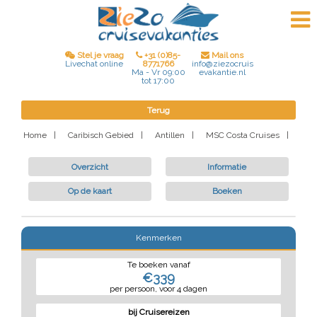
Stel je vraag
+31 (0)85-
Mail ons
8771766
Livechat online
info@ziezocruis
Ma - Vr 09:00
evakantie.nl
tot 17:00
Terug
Home
|
Caribisch Gebied
|
Antillen
|
MSC Costa Cruises
|
Overzicht
Informatie
Op de kaart
Boeken
Kenmerken
Te boeken vanaf
€339
per persoon, voor 4 dagen
bij Cruisereizen