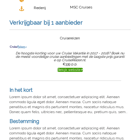
MSC Cruises
Rederij
Verkrijgbaar bij 1 aanbieder
Cruisereizen
De hoogste korting voor uw Cruise Vakantie in 2017 - 2018? Boek nu
de meest voordelige cruise aanbiedingen met de laagste prijs garanti
e op CruiseReizen.nl.
€339
p.p.
Bekijk website
In het kort
Lorem ipsum dolor sit amet, consectetuer adipiscing elit. Aenean
commodo ligula eget dolor. Aenean massa. Cum sociis natoque
penatibus et magnis dis parturient montes, nascetur ridiculus mus.
Donec quam felis, ultricies nec, pellentesque eu, pretium quis, sem..
Bestemming
Lorem ipsum dolor sit amet, consectetuer adipiscing elit. Aenean
commodo ligula eget dolor. Aenean massa. Cum sociis natoque
penatibus et magnis dis parturient montes, nascetur ridiculus mus.