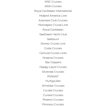
MSC Cruises
AIDA Cruises
Royal Caribbean International
Holland America Line
Azamara Club Cruises
Norwegian Cruise Line
Royal Caribbean
SeaDream Yacht Club
Seabourn
Disney Cruise Line
Costa Cruises
Carnival Cruise Lines
Oceania Cruises
Star Clippers
Hapag-Lloyd Cruises
Silversea Cruises
PONANT
Hurtigruten
Windstar Cruises
Crystal Cruises
Cunard Cruises
Phoenix Cruises
Princess Cruises