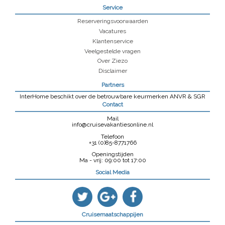
Service
Reserveringsvoorwaarden
Vacatures
Klantenservice
Veelgestelde vragen
Over Ziezo
Disclaimer
Partners
InterHome beschikt over de betrouwbare keurmerken ANVR & SGR
Contact
Mail
info@cruisevakantiesonline.nl
Telefoon
+31 (0)85-8771766
Openingstijden
Ma - vrij: 09:00 tot 17:00
Social Media
Cruisemaatschappijen