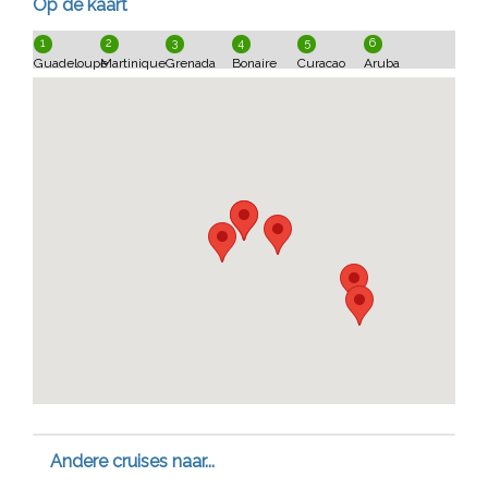
Op de kaart
1
2
3
4
5
6
Guadeloupe
Martinique
Grenada
Bonaire
Curacao
Aruba
Andere cruises naar...