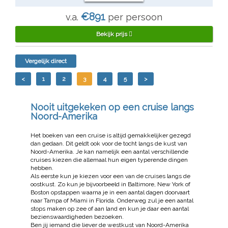
€891
v.a.
per persoon
Bekijk prijs
Vergelijk direct
<
1
2
3
4
5
>
Nooit uitgekeken op een cruise langs
Noord-Amerika
Het boeken van een cruise is altijd gemakkelijker gezegd
dan gedaan. Dit geldt ook voor de tocht langs de kust van
Noord-Amerika. Je kan namelijk een aantal verschillende
cruises kiezen die allemaal hun eigen typerende dingen
hebben.
Als eerste kun je kiezen voor een van de cruises langs de
oostkust. Zo kun je bijvoorbeeld in Baltimore, New York of
Boston opstappen waarna je in een aantal dagen doorvaart
naar Tampa of Miami in Florida. Onderweg zul je een aantal
stops maken op zee of aan land en kun je daar een aantal
bezienswaardigheden bezoeken.
Ben jij iemand die liever de westkust van Noord-Amerika