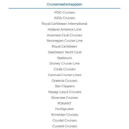
Cruisemaatschappijen
MSC Cruises
AIDA Cruises
Royal Caribbean International
Holland America Line
Azamara Club Cruises
Norwegian Cruise Line
Royal Caribbean
SeaDream Yacht Club
Seabourn
Disney Cruise Line
Costa Cruises
Carnival Cruise Lines
Oceania Cruises
Star Clippers
Hapag-Lloyd Cruises
Silversea Cruises
PONANT
Hurtigruten
Windstar Cruises
Crystal Cruises
Cunard Cruises