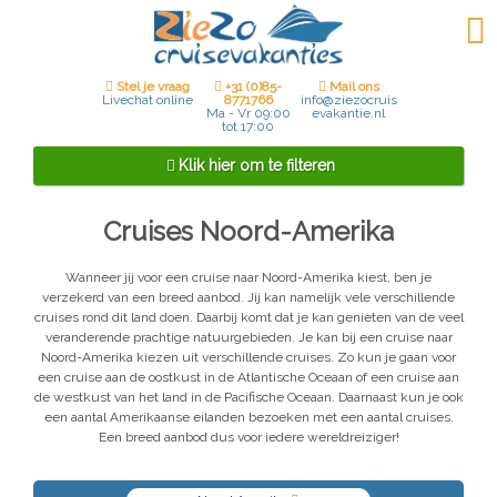
Stel je vraag
+31 (0)85-
Mail ons
8771766
Livechat online
info@ziezocruis
Ma - Vr 09:00
evakantie.nl
tot 17:00
Klik hier om te filteren
Cruises Noord-Amerika
Bestemming
Wanneer jij voor een cruise naar Noord-Amerika kiest, ben je
verzekerd van een breed aanbod. Jij kan namelijk vele verschillende
cruises rond dit land doen. Daarbij komt dat je kan genieten van de veel
veranderende prachtige natuurgebieden. Je kan bij een cruise naar
Vertrekhaven
Noord-Amerika kiezen uit verschillende cruises. Zo kun je gaan voor
een cruise aan de oostkust in de Atlantische Oceaan of een cruise aan
de westkust van het land in de Pacifische Oceaan. Daarnaast kun je ook
een aantal Amerikaanse eilanden bezoeken met een aantal cruises.
Een breed aanbod dus voor iedere wereldreiziger!