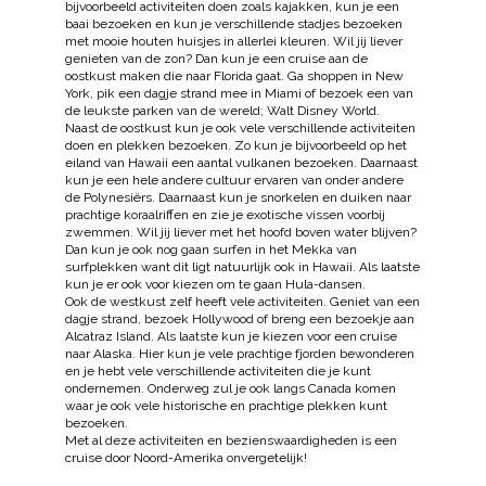
bijvoorbeeld activiteiten doen zoals kajakken, kun je een
baai bezoeken en kun je verschillende stadjes bezoeken
met mooie houten huisjes in allerlei kleuren. Wil jij liever
genieten van de zon? Dan kun je een cruise aan de
oostkust maken die naar Florida gaat. Ga shoppen in New
York, pik een dagje strand mee in Miami of bezoek een van
de leukste parken van de wereld; Walt Disney World.
Naast de oostkust kun je ook vele verschillende activiteiten
doen en plekken bezoeken. Zo kun je bijvoorbeeld op het
eiland van Hawaii een aantal vulkanen bezoeken. Daarnaast
kun je een hele andere cultuur ervaren van onder andere
de Polynesiërs. Daarnaast kun je snorkelen en duiken naar
prachtige koraalriffen en zie je exotische vissen voorbij
zwemmen. Wil jij liever met het hoofd boven water blijven?
Dan kun je ook nog gaan surfen in het Mekka van
surfplekken want dit ligt natuurlijk ook in Hawaii. Als laatste
kun je er ook voor kiezen om te gaan Hula-dansen.
Ook de westkust zelf heeft vele activiteiten. Geniet van een
dagje strand, bezoek Hollywood of breng een bezoekje aan
Alcatraz Island. Als laatste kun je kiezen voor een cruise
naar Alaska. Hier kun je vele prachtige fjorden bewonderen
en je hebt vele verschillende activiteiten die je kunt
ondernemen. Onderweg zul je ook langs Canada komen
waar je ook vele historische en prachtige plekken kunt
bezoeken.
Met al deze activiteiten en bezienswaardigheden is een
cruise door Noord-Amerika onvergetelijk!