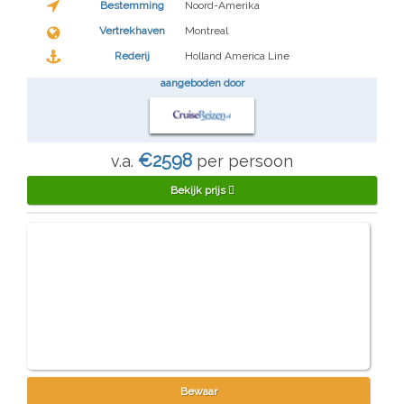
€600 - €999
Bestemming
Noord-Amerika
€1000 - €1999
Vertrekhaven
Montreal
€2000 - €3499
Rederij
Holland America Line
vanaf €3500
aangeboden door
€2598
v.a.
per persoon
Bekijk prijs
Bewaar