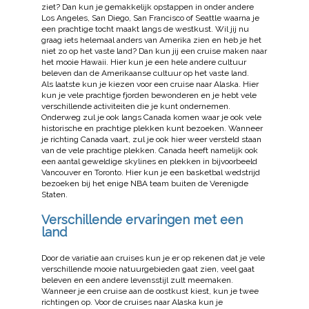
ziet? Dan kun je gemakkelijk opstappen in onder andere
Los Angeles, San Diego, San Francisco of Seattle waarna je
een prachtige tocht maakt langs de westkust. Wil jij nu
graag iets helemaal anders van Amerika zien en heb je het
niet zo op het vaste land? Dan kun jij een cruise maken naar
het mooie Hawaii. Hier kun je een hele andere cultuur
beleven dan de Amerikaanse cultuur op het vaste land.
Als laatste kun je kiezen voor een cruise naar Alaska. Hier
kun je vele prachtige fjorden bewonderen en je hebt vele
verschillende activiteiten die je kunt ondernemen.
Onderweg zul je ook langs Canada komen waar je ook vele
historische en prachtige plekken kunt bezoeken. Wanneer
je richting Canada vaart, zul je ook hier weer versteld staan
van de vele prachtige plekken. Canada heeft namelijk ook
een aantal geweldige skylines en plekken in bijvoorbeeld
Vancouver en Toronto. Hier kun je een basketbal wedstrijd
bezoeken bij het enige NBA team buiten de Verenigde
Staten.
Verschillende ervaringen met een
land
Door de variatie aan cruises kun je er op rekenen dat je vele
verschillende mooie natuurgebieden gaat zien, veel gaat
beleven en een andere levensstijl zult meemaken.
Wanneer je een cruise aan de oostkust kiest, kun je twee
richtingen op. Voor de cruises naar Alaska kun je