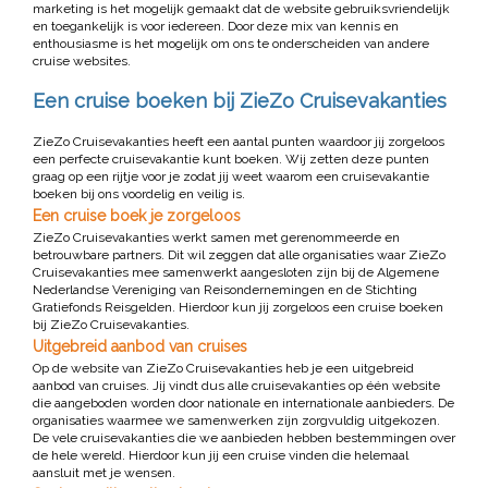
marketing is het mogelijk gemaakt dat de website gebruiksvriendelijk
en toegankelijk is voor iedereen. Door deze mix van kennis en
enthousiasme is het mogelijk om ons te onderscheiden van andere
cruise websites.
Een cruise boeken bij ZieZo Cruisevakanties
ZieZo Cruisevakanties heeft een aantal punten waardoor jij zorgeloos
een perfecte cruisevakantie kunt boeken. Wij zetten deze punten
graag op een rijtje voor je zodat jij weet waarom een cruisevakantie
boeken bij ons voordelig en veilig is.
Een cruise boek je zorgeloos
ZieZo Cruisevakanties werkt samen met gerenommeerde en
betrouwbare partners. Dit wil zeggen dat alle organisaties waar ZieZo
Cruisevakanties mee samenwerkt aangesloten zijn bij de Algemene
Nederlandse Vereniging van Reisondernemingen en de Stichting
Gratiefonds Reisgelden. Hierdoor kun jij zorgeloos een cruise boeken
bij ZieZo Cruisevakanties.
Uitgebreid aanbod van cruises
Op de website van ZieZo Cruisevakanties heb je een uitgebreid
aanbod van cruises. Jij vindt dus alle cruisevakanties op één website
die aangeboden worden door nationale en internationale aanbieders. De
organisaties waarmee we samenwerken zijn zorgvuldig uitgekozen.
De vele cruisevakanties die we aanbieden hebben bestemmingen over
de hele wereld. Hierdoor kun jij een cruise vinden die helemaal
aansluit met je wensen.