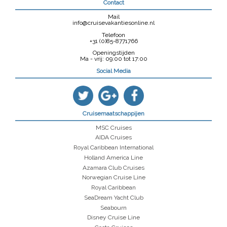
Contact
Mail
info@cruisevakantiesonline.nl
Telefoon
+31 (0)85-8771766
Openingstijden
Ma - vrij: 09:00 tot 17:00
Social Media
Cruisemaatschappijen
MSC Cruises
AIDA Cruises
Royal Caribbean International
Holland America Line
Azamara Club Cruises
Norwegian Cruise Line
Royal Caribbean
SeaDream Yacht Club
Seabourn
Disney Cruise Line