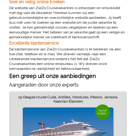
Snel en veilig online boeken
De website van ZieZo Cruisevakanties is ontworpen en ontwikkeld
met oog voor de bezoeker. Hierdoor kunnen wij een
gebruiksvriendelijke en overzichtelijke website aanbieden. Jij hoeft
dus niet uren te zoeken op een website om de juiste vakantie te
vinden. Je kan gemakkelijk cruises vergelijken en boeken op een
eenvoudige manier. Het betalen van je vakantie gaat op een veilige en
gemakkelijke manier via creditcard of bankoversschrift.
Excellente klantenservice
De klantenservice van ZieZo Cruisevakanties is te bereiken via een
live chat, telefoon en e-mail. We streven namelijk naar een
uitstekende klantenservice ondanks het feit dat ZieZo
Cruisevakanties een online reisbureau is. Wij streven onze
kernwaardes na; eerlijkheid en betrouwbaarheid.
Een greep uit onze aanbiedingen
Aangeraden door onze experts
15-Daagse cruise Cuba, Antilles, Honduras, Mexico, Jamaica,
Kaaiman Eilanden
vanaf
€1000,-