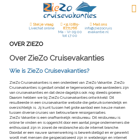
Stel je vraag
+31 (0)85-
Mail ons
8771766
Livechat online
info@ziezocruis
Ma - Vr 09:00
evakantie.nl
tot 17:00
OVER ZIEZO
Over ZieZo Cruisevakanties
Wie is ZieZo Cruisevakanties?
ZieZo Cruisevakanties is een onderdeel van ZieZo Vakantie. ZieZo
Cruisevakanties is gestart omdat er tegenwoordig vele aanbieders zijn
van cruisevakanties en dat deze dagelijks ook nog steeds groeien.
Daarom hebben we bij ZieZo Cruisevakanties ontwikkeld. Dit
resulteerde in een cruisevakantie website die gebruiksvriendelijk en
overzichtelijk is. Jij kunt tussen het grote aanbod een keuze maken
tussen diverse cruises van betrouwbare reisorganisaties.
ZieZo Vakantie is een onafhankelijk reisbureau. Dit reisbureau is
online te vinden en is opgericht door een aantal jonge ondernemers die
enthousiast zijn in zowel de reisbranche als de internet branche.
Doordat er een nauwe samenwerking is bewerkstelligd en er gewerkt
wordt met mensen die gespecialiseerd zijn in webdesign en internet