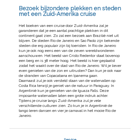
Bezoek bijzondere plekken en steden
met een Zuid-Amerika cruise
Het boeken van een cruise door Zuid-Amerika zal je
garanderen dat je een aantal prachtige plekken in dit
continent gaat zien. Zo zal een bezoek aan Brazilië niet uit
blijven. De steden Rio de Janeiro en Sao Paolo zijn bekende
steden die erg populair zijn bij toeristen. In Rio de Janeiro
kun je ook nog eens een van de zeven wereldwonderen
aanschouwen. Het beeld van Cristo Redentor staat bovenop
een berg en is 38 meter hoog. Het beeld is hier geplaatst
zodat het waakt over de stad van Rio de Janeiro. Wil je liever
even genieten van de zon en uitrusten? Dan kun je ook naar
de stranden van Copacabana en Ipanema gaan.
Daarnaast zul je ook versteld staan van de watervallen op
Costa Rica terwijl je geniet van de natuur in Paraguay. In
Argentinië kun je genieten van de Iguaza Falls. Deze
imposante watervallen laten een grote indruk achter.
Tijdens je cruise langs Zuid-Amerika zul je vele
verschillende culturen zien. Zo kun je in Argentinië de
tango leren dansen en vier je carnaval in het mooie Rio de
Janeiro.
Service