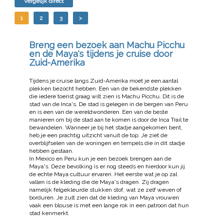
Vergelijk direct
1
2
3
>
Breng een bezoek aan Machu Picchu
en de Maya's tijdens je cruise door
Zuid-Amerika
Tijdens je cruise langs Zuid-Amerika moet je een aantal
plekken bezocht hebben. Een van de bekendste plekken
die iedere toerist graag wilt zien is Machu Picchu. Dit is de
stad van de Inca's. De stad is gelegen in de bergen van Peru
en is een van de wereldwonderen. Een van de beste
manieren om bij de stad aan te komen is door de Inca Trail te
bewandelen. Wanneer je bij het stadje aangekomen bent,
heb je een prachtig uitzicht vanuit de top. Je ziet de
overblijfselen van de woningen en tempels die in dit stadje
hebben gestaan.
In Mexico en Peru kun je een bezoek brengen aan de
Maya's. Deze bevolking is er nog steeds en hierdoor kun jij
de echte Maya cultuur ervaren. Het eerste wat je op zal
vallen is de kleding die de Maya's dragen. Zij dragen
namelijk felgekleurde stukken stof, wat ze zelf weven of
borduren. Je zult zien dat de kleding van Maya vrouwen
vaak een blouse is met een lange rok in een patroon dat hun
stad kenmerkt.