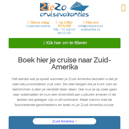
Stel je vraag
+31 (0)85-
Mail ons
8771766
Livechat online
info@ziezocruis
Ma - Vr 09:00
evakantie.nl
tot 17:00
Klik hier om te filteren
Boek hier je cruise naar Zuid-
Amerika
Bestemming
Het eerste wat je opvalt wanneer je Zuid-Amerika bezoekt is dat je
vele natuurwonderen zult zien. De vele bergen die je kunt zien en
beklimmen zullen je versteld doen staan. Ook kun je op zoek gaan
Vertrekhaven
naar watervallen en kun een diversiteit aan culturen ervaren in de
landen die gelegen zijn in dit continent. Maak kennis met de
fascinerende geschiedenis en boek nu je Zuid-Amerika cruise.
Zuid Amerika