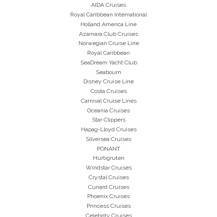
AIDA Cruises
Royal Caribbean International
Holland America Line
Azamara Club Cruises
Norwegian Cruise Line
Royal Caribbean
SeaDream Yacht Club
Seabourn
Disney Cruise Line
Costa Cruises
Carnival Cruise Lines
Oceania Cruises
Star Clippers
Hapag-Lloyd Cruises
Silversea Cruises
PONANT
Hurtigruten
Windstar Cruises
Crystal Cruises
Cunard Cruises
Phoenix Cruises
Princess Cruises
Celebrity Cruises