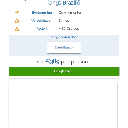
langs Brazilië
Bestemming
Zuid-Amerika
Vertrekhaven
Santos
Rederij
MSC Cruises
aangeboden door
€389
v.a.
per persoon
Bekijk prijs