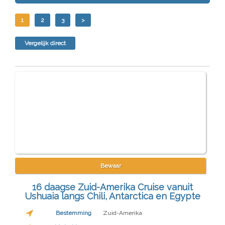
Reisduur
1
2
3
>
3 < dagen
1 week
Vergelijk direct
2 weken
3 weken
1 maand
3 maanden
6 maanden
> 6 maanden
Rederij
Schip
Bewaar
16 daagse Zuid-Amerika Cruise vanuit
Budget p.p.
Ushuaia langs Chili, Antarctica en Egypte
€0 - €299
Bestemming
Zuid-Amerika
€300 - €599