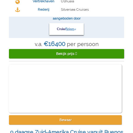
€600 - €999
Vertrekhaven
Ushuaia
€1000 - €1999
Rederij
Silversea Cruises
€2000 - €3499
aangeboden door
vanaf €3500
€16400
v.a.
per persoon
Bekijk prijs
Bewaar
9 daagse Zuid-Amerika Cruise vanuit Buenos