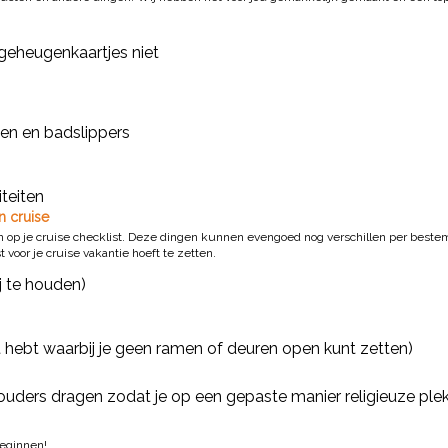
geheugenkaartjes niet
en en badslippers
teiten
n cruise
n op je cruise checklist. Deze dingen kunnen evengoed nog verschillen per best
voor je cruise vakantie hoeft te zetten.
j te houden)
t hebt waarbij je geen ramen of deuren open kunt zetten)
uders dragen zodat je op een gepaste manier religieuze ple
beginnen!