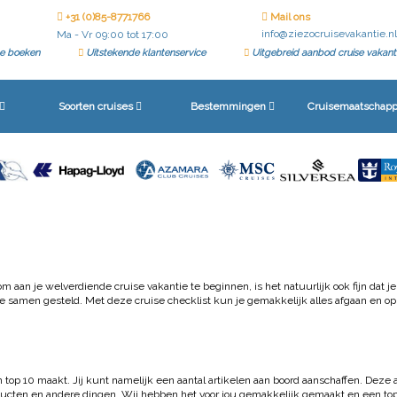
+31 (0)85-8771766
Mail ons
info@ziezocruisevakantie.nl
Ma - Vr 09:00 tot 17:00
ine boeken
Uitstekende klantenservice
Uitgebreid aanbod cruise vakant
Soorten cruises
Bestemmingen
Cruisemaatschapp
om aan je welverdiende cruise vakantie te beginnen, is het natuurlijk ook fijn dat j
tie samen gesteld. Met deze cruise checklist kun je gemakkelijk alles afgaan en o
 top 10 maakt. Jij kunt namelijk een aantal artikelen aan boord aanschaffen. Deze a
ducten en andere dingen. Wij hebben het voor jou gemakkelijk gemaakt en een to