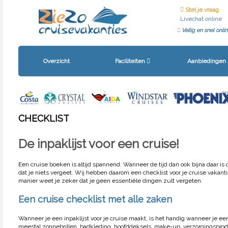
Stel je vraag
Livechat online
Veilig en snel onl
Overzicht
Faciliteiten
Aanbiedingen
CHECKLIST
De inpaklijst voor een cruise!
Een cruise boeken is altijd spannend. Wanneer de tijd dan ook bijna daar is 
dat je niets vergeet. Wij hebben daarom een checklist voor je cruise vakan
manier weet je zeker dat je geen essentiële dingen zult vergeten.
Een cruise checklist met alle zaken
Wanneer je een inpaklijst voor je cruise maakt, is het handig wanneer je een
meestal zonnebrillen, badkleding, hoofddeksels, make-up, verzorgingspro