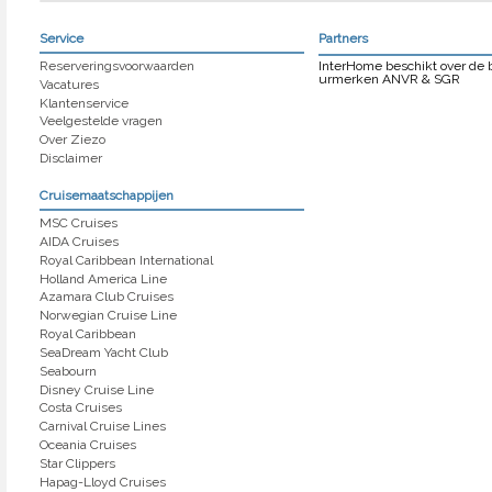
Service
Partners
Reserveringsvoorwaarden
InterHome beschikt over de
urmerken ANVR & SGR
Vacatures
Klantenservice
Veelgestelde vragen
Over Ziezo
Disclaimer
Cruisemaatschappijen
MSC Cruises
AIDA Cruises
Royal Caribbean International
Holland America Line
Azamara Club Cruises
Norwegian Cruise Line
Royal Caribbean
SeaDream Yacht Club
Seabourn
Disney Cruise Line
Costa Cruises
Carnival Cruise Lines
Oceania Cruises
Star Clippers
Hapag-Lloyd Cruises