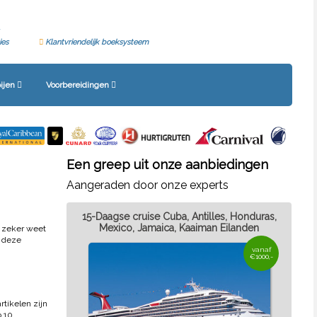
ies
Klantvriendelijk boeksysteem
ijen
Voorbereidingen
Een greep uit onze aanbiedingen
Aangeraden door onze experts
15-Daagse cruise Cuba, Antilles, Honduras,
Mexico, Jamaica, Kaaiman Eilanden
e zeker weet
p deze
vanaf
€1000,-
rtikelen zijn
p 10