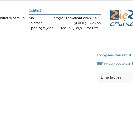
Contact
 betrouwbare ke
Mail
info@cruisevakantiesonline.nl
Telefoon
+31 (0)85-8771766
Openingstijden
Ma - vrij: 09:00 tot 17:00
Loop geen deals mis!
Blijf op de hoogte van