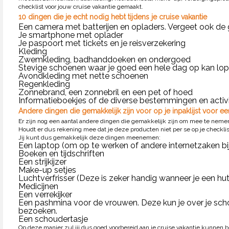
checklist voor jouw cruise vakantie gemaakt.
10 dingen die je echt nodig hebt tijdens je cruise vakantie
Een camera met batterijen en opladers. Vergeet ook de 
Je smartphone met oplader
Je paspoort met tickets en je reisverzekering
Kleding
Zwemkleding, badhanddoeken en ondergoed
Stevige schoenen waar je goed een hele dag op kan lop
Avondkleding met nette schoenen
Regenkleding
Zonnebrand, een zonnebril en een pet of hoed
Informatieboekjes of de diverse bestemmingen en activi
Andere dingen die gemakkelijk zijn voor op je inpaklijst voor ee
Er zijn nog een aantal andere dingen die gemakkelijk zijn om mee te neme
Houdt er dus rekening mee dat je deze producten niet per se op je checklist 
Jij kunt dus gemakkelijk deze dingen meenemen:
Een laptop (om op te werken of andere internetzaken bi
Boeken en tijdschriften
Een strijkijzer
Make-up setjes
Luchtverfrisser (Deze is zeker handig wanneer je een hu
Medicijnen
Een verrekijker
Een pashmina voor de vrouwen. Deze kun je over je scho
bezoeken.
Een schoudertasje
Op deze manier zul jij dus goed voorbereid aan je cruise vakantie kunnen 