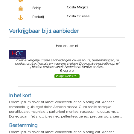
Costa Magica
Schip
Costa Cruises
Rederij
Verkrijgbaar bij 1 aanbieder
Hcc-cruises.nl
Zoek & vergelijk cruise aanbiedingen, cruise tours, bestemmingen, re
derijen, cruise thema`s en waarom cruisen. Doe cruise inspiratie op, wi
j bieden cruises vanuit Nederland, familie cruises,
€709
p.p.
Bekijk website
In het kort
Lorem ipsum dolor sit amet, consectetuer adipiscing elit. Aenean
commodo ligula eget dolor. Aenean massa. Cum sociis natoque
penatibus et magnis dis parturient montes, nascetur ridiculus mus.
Donec quam felis, ultricies nec, pellentesque eu, pretium quis, sem..
Bestemming
Lorem ipsum dolor sit amet, consectetuer adipiscing elit. Aenean