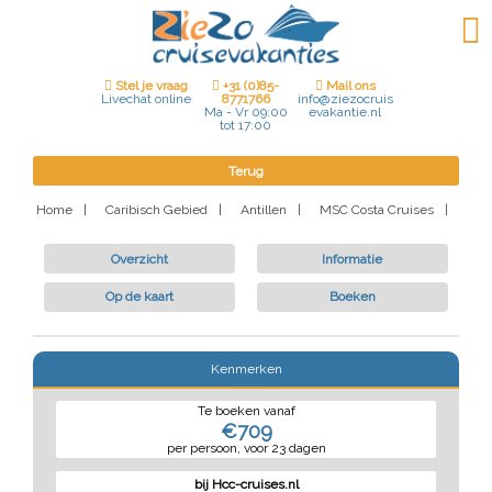
Stel je vraag
+31 (0)85-
Mail ons
8771766
Livechat online
info@ziezocruis
Ma - Vr 09:00
evakantie.nl
tot 17:00
Terug
Home
|
Caribisch Gebied
|
Antillen
|
MSC Costa Cruises
|
Overzicht
Informatie
Op de kaart
Boeken
Kenmerken
Te boeken vanaf
€709
per persoon, voor 23 dagen
bij Hcc-cruises.nl