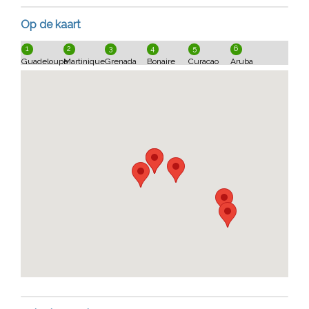
Op de kaart
1
2
3
4
5
6
Guadeloupe
Martinique
Grenada
Bonaire
Curacao
Aruba