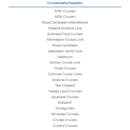
Cruisemaatschappijen
MSC Cruises
AIDA Cruises
Royal Caribbean International
Holland America Line
Azamara Club Cruises
Norwegian Cruise Line
Royal Caribbean
SeaDream Yacht Club
Seabourn
Disney Cruise Line
Costa Cruises
Carnival Cruise Lines
Oceania Cruises
Star Clippers
Hapag-Lloyd Cruises
Silversea Cruises
PONANT
Hurtigruten
Windstar Cruises
Crystal Cruises
Cunard Cruises